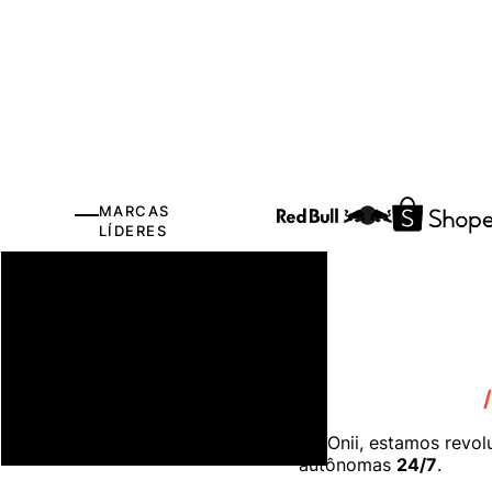
MARCAS
LÍDERES
Presente como
a vida pede
Na Onii, estamos revol
autônomas
24/7
.