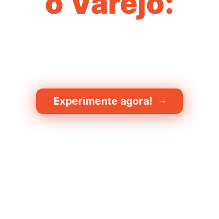
o Varejo:
presentando compras Autônom
 horas por dia, 7 dias por sema
Experimente agora!